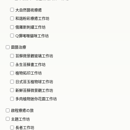
大自然藝術療癒
和諧粉彩療癒工作坊
俄羅斯刺繡工作坊
Q彈啫喱貓咪工作坊
園藝治療
苔蘚微景觀玻璃工作坊
永生苔蘚畫工作坊
植物拓印工作坊
日式苔玉植物球工作坊
新鮮苔蘚微景觀工作坊
多肉植物迷你花園工作坊
啟程療癒の旅
主題工作坊
長者工作坊