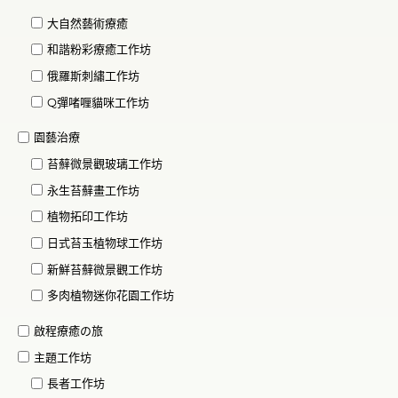
大自然藝術療癒
和諧粉彩療癒工作坊
俄羅斯刺繡工作坊
Q彈啫喱貓咪工作坊
園藝治療
苔蘚微景觀玻璃工作坊
永生苔蘚畫工作坊
植物拓印工作坊
日式苔玉植物球工作坊
新鮮苔蘚微景觀工作坊
多肉植物迷你花園工作坊
啟程療癒の旅
主題工作坊
長者工作坊