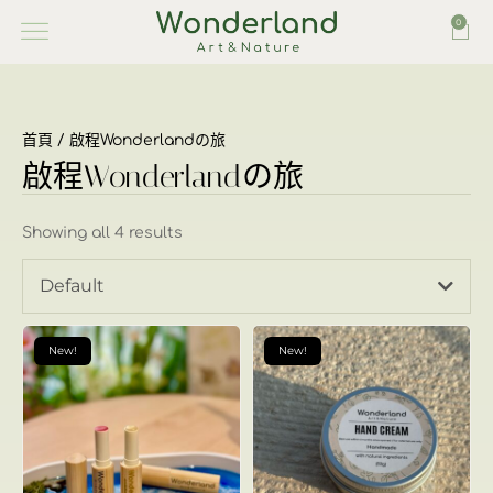
0
首頁
/ 啟程Wonderlandの旅
啟程Wonderlandの旅
Showing all 4 results
Default
New!
New!