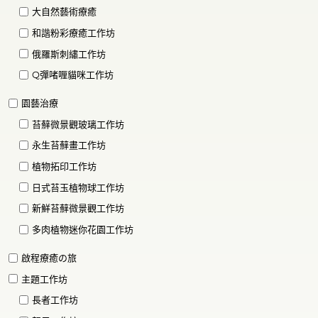
大自然藝術療癒
和諧粉彩療癒工作坊
俄羅斯刺繡工作坊
Q彈啫喱貓咪工作坊
園藝治療
苔蘚微景觀玻璃工作坊
永生苔蘚畫工作坊
植物拓印工作坊
日式苔玉植物球工作坊
新鮮苔蘚微景觀工作坊
多肉植物迷你花園工作坊
啟程療癒の旅
主題工作坊
長者工作坊