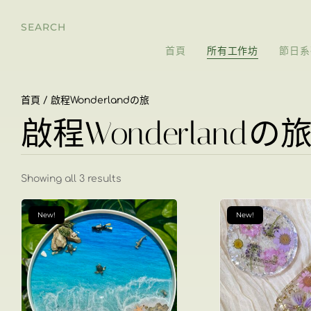
SEARCH
首頁
所有工作坊
節日系
首頁
/ 啟程Wonderlandの旅
啟程Wonderlandの
Showing all 3 results
New!
New!