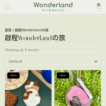
0
首頁
/ 啟程Wonderlandの旅
啟程Wonderlandの旅
Showing all 5 results
Default
New!
New!