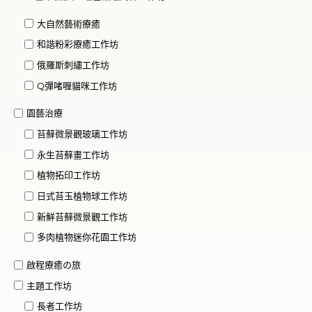
大自然藝術療癒
和諧粉彩療癒工作坊
俄羅斯刺繡工作坊
Q彈啫喱貓咪工作坊
園藝治療
苔蘚微景觀玻璃工作坊
永生苔蘚畫工作坊
植物拓印工作坊
日式苔玉植物球工作坊
新鮮苔蘚微景觀工作坊
多肉植物迷你花園工作坊
啟程療癒の旅
主題工作坊
長者工作坊