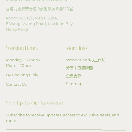
香港九龍灣宏光道
8
號創豪坊
8
樓
820
室
Room 820, 8/F, Mega Cube,
8 Wang Kwong Road, Kowloon Bay,
Hong Kong
Working Hours
More Info
Monday – Sunday
Wonderlandの工作坊
10am – 10pm
分享｜療癒瞬間
By Booking Only
企業合作
Sitemap
Contact Us
Sign Up To Our Newsletter
Subscribe to receive updates, access to exclusive deals, and
more.