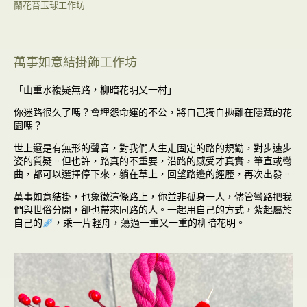
蘭花苔玉球工作坊
萬事如意結掛飾工作坊
「山重水複疑無路，柳暗花明又一村」
你迷路很久了嗎？會埋怨命運的不公，將自己獨自拋離在隱藏的花
園嗎？
世上還是有無形的聲音，對我們人生走固定的路的規勸，對步速步
姿的質疑。但也許，路真的不重要，沿路的感受才真實，筆直或彎
曲，都可以選擇停下來，躺在草上，回望路邊的經歷，再次出發。
萬事如意結掛，也象徵這條路上，你並非孤身一人，儘管彎路把我
們與世俗分開，卻也帶來同路的人。一起用自己的方式，紮起屬於
自己的
，乘一片輕舟，蕩過一重又一重的柳暗花明。