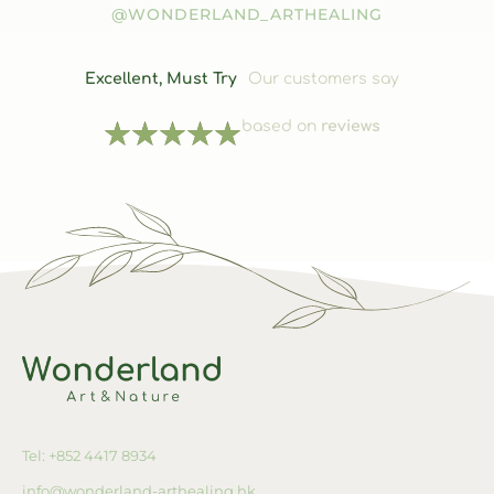
@WONDERLAND_ARTHEALING
Excellent, Must Try
Our customers say
★
★
★
★
★
based on
reviews
Tel: +852 4417 8934
info@wonderland-arthealing.hk