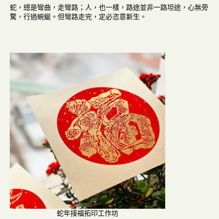
蛇，總是彎曲，走彎路；人，也一樣，路途並非一路坦途，心無旁
騖，行過蜿蜒。但彎路走完，定必恣意新生。
蛇年接福拓印工作坊