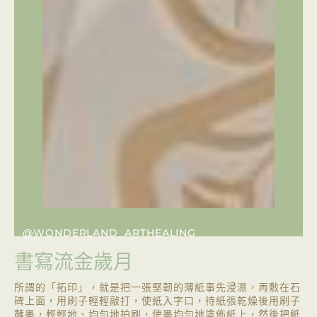
@WONDERLAND_ARTHEALING
書寫流金歲月
所謂的「拓印」，就是把一張堅韌的薄紙事先浸濕，再敷在石
碑上面，用刷子輕輕敲打，使紙入字口，待紙張乾燥後用刷子
蘸墨，輕輕地、均勻地拍刷，使墨均勻地塗佈紙上，然後把紙