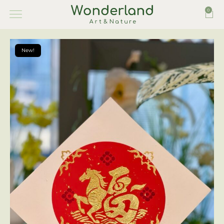
0
New!