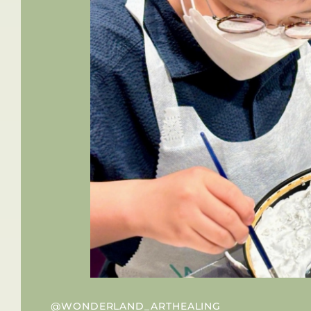
@WONDERLAND_ARTHEALING