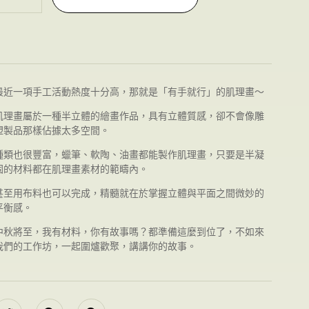
最近一項手工活動熱度十分高，那就是「有手就行」的肌理畫～
肌理畫屬於一種半立體的繪畫作品，具有立體質感，卻不會像雕
塑製品那樣佔據太多空間。
種類也很豐富，蠟筆、軟陶、油畫都能製作肌理畫，只要是半凝
固的材料都在肌理畫素材的範疇內。
甚至用布料也可以完成，精髓就在於掌握立體與平面之間微妙的
平衡感。
中秋將至，我有材料，你有故事嗎？都準備這麼到位了，不如來
我們的工作坊，一起圍爐歡聚，講講你的故事。