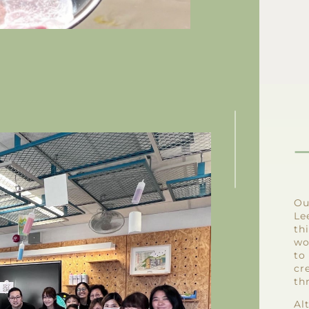
Ou
Le
th
wo
to
cr
th
Al