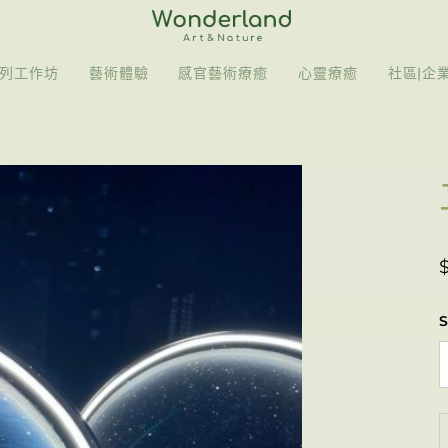
列工作坊
藝術體驗
感官藝術療癒
心靈療癒
社區|企
S