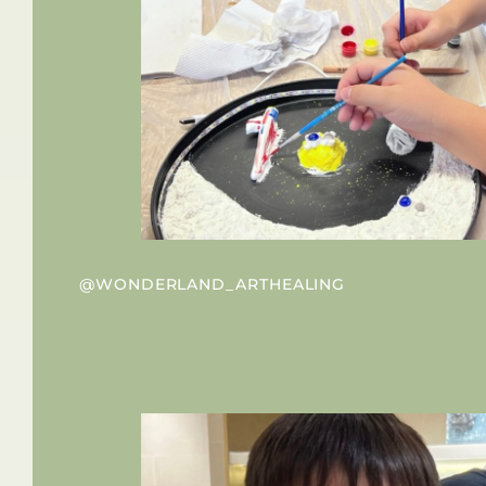
@WONDERLAND_ARTHEALING