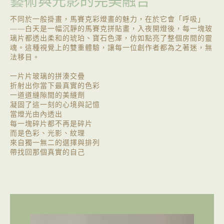
藝術與光影的完美融合
不同於一般掛畫，馬賽克彩燈畫的魅力，在於它會「呼吸」
——白天是一幅沉靜的馬賽克拼貼畫，入夜開燈後，每一塊玻
璃片都透出柔和的琥珀、寶石色澤，仿如點亮了整個房間的靈
魂。這種視覺上的雙重體驗，讓每一位創作者都為之著迷，無
法移目。
一片片玻璃的拼湊交疊
折射出你當下最真實的色彩
一道道縫隙間的美縫劑
凝固了這一刻的心境與記憶
當燈光由內透出
每一塊碎片都不再是碎片
而是色彩、光影、紋理
來自獨一無二的選擇與排列
帶找回那個真實的自己