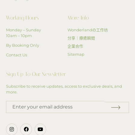
Working Hours
More Info
Monday – Sunday
Wonderlandの工作坊
10am – 10pm
分享｜療癒瞬間
By Booking Only
企業合作
Sitemap
Contact Us
Sign Up To Our Newsletter
Subscribe to receive updates, access to exclusive deals, and
more.