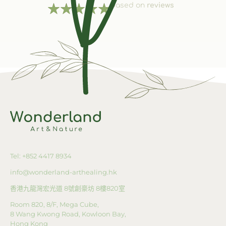
★
★
★
★
★
based on
reviews
Tel: +852 4417 8934
info@wonderland-arthealing.hk
香港九龍灣宏光道
8
號創豪坊
8
樓
820
室
Room 820, 8/F, Mega Cube,
8 Wang Kwong Road, Kowloon Bay,
Hong Kong