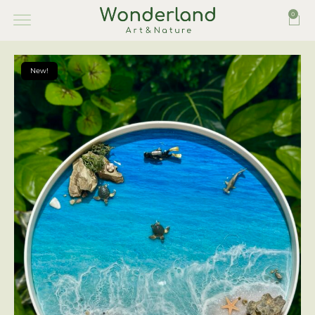
0
New!