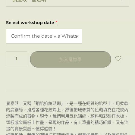
Select workshop date
*
加入購物車
景泰藍，又稱「銅胎掐絲琺瑯」，是一種在銅質的胎型上，用柔軟
的扁銅絲，掐成各種花紋焊上，然後把琺瑯質的色釉填充在花紋內
燒製而成的器物。現今，我們利用氧化鋁絲、顏料和彩砂在木板、
塑板或金屬板上作畫，呈現的作品，有工筆畫的精巧細緻，又有油
畫的實景質感～值得體驗！