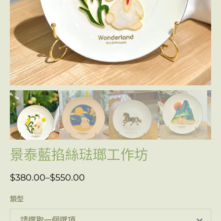
景泰藍掐絲琺瑯工作坊
$
380.00
–
$
550.00
類型