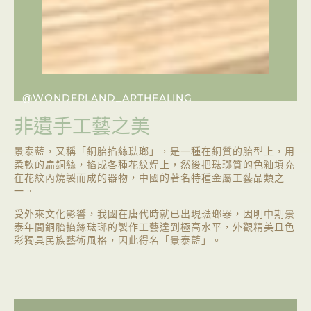
@WONDERLAND_ARTHEALING
非遺手工藝之美
景泰藍，又稱「銅胎掐絲琺瑯」，是一種在銅質的胎型上，用
柔軟的扁銅絲，掐成各種花紋焊上，然後把琺瑯質的色釉填充
在花紋內燒製而成的器物，中國的著名特種金屬工藝品類之
一。
受外來文化影響，我國在唐代時就已出現琺瑯器，因明中期景
泰年間銅胎掐絲琺瑯的製作工藝達到極高水平，外觀精美且色
彩獨具民族藝術風格，因此得名「景泰藍」。