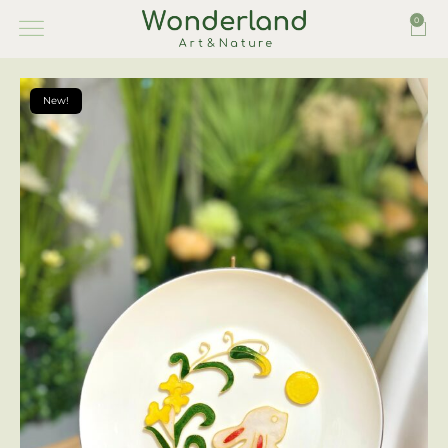
0
New!