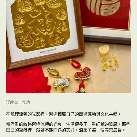
浮雕畫工作坊
在肌理流轉的光影裡，邂逅獨屬自己的藝術感動與文化共鳴。
當浮雕的紋路邂逅流轉的光痕，生活便多了一重細膩的質感。那些
凹凸的筆觸裡，藏著不期而遇的美好，溫柔了每一個尋常晨昏。