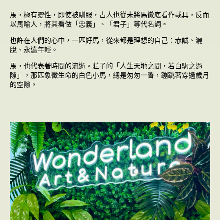
馬，極有靈性，即使被馴服，古人也從未將馬徹底看作載具，反而
以馬喻人，將其看做「忠義」、「君子」等代名詞。
也許在人們的心中，一匹好馬，從來都是理想的自己：赤誠、灑
脫、永遠年輕。
馬，也代表著時間的流逝。莊子的「人生天地之間，若白駒之過
隙」，那匹象徵生命的白色小馬，總是匆匆一瞥，蹦跳著穿過歲月
的空隙。