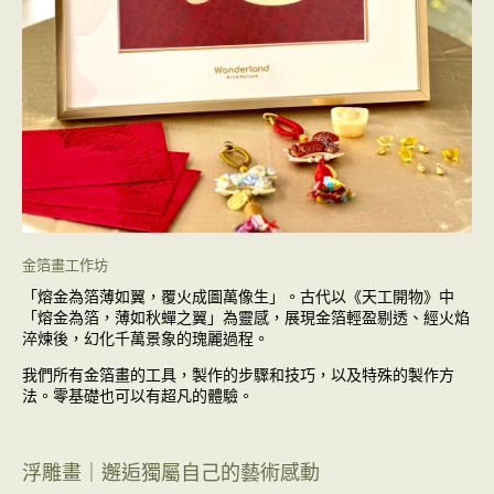
金箔畫工作坊
「熔金為箔薄如翼，覆火成圖萬像生」‌。
古代以《天工開物》中
「熔金為箔，
薄如秋蟬之翼」為靈感，
展現金箔輕盈剔透、經火焰
淬煉後，
幻化千萬景象的瑰麗過程。
我們所有金箔畫
的工具，
製作的步驟和技巧，
以及
特殊的製作方
法。
零基礎也可以有超凡的體驗。
浮雕畫｜邂逅獨屬自己的藝術感動