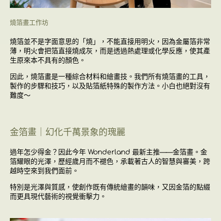
燒箔畫工作坊
燒箔並不是字面意思的「燒」，
不能直接用明火，因為金屬箔非常
薄，
明火會把箔直接燒成灰，
而是
透過熱處理或化學反應
，
使其產
生原來本不具有的顏色。
因此，燒箔畫是一種綜合材料和繪畫技。
我們所有
燒箔畫的工具，
製作的步驟和技巧，
以及貼箔紙
特殊的製作方法。小白也絕對沒有
難度～
金箔畫｜幻化千萬景象的瑰麗
過年怎少得金？因此今年 Wonderland 最新主推——金箔畫。金
箔耀眼的光澤，歷經歲月而不褪色，承載著古人的智慧與審美，跨
越時空來到我們面前。
特別是光澤與質感，使創作既有傳統繪畫的韻味，又因金箔的點綴
而更具現代藝術的視覺衝擊力。