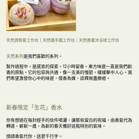
天然潤唇膏工作坊
｜
天然護手霜工作坊
｜
天然香薰沐浴球工作坊
天然系列
是我們喜歡的系列。
製作過程中，是感官的探索。12小時留香。東方味道一直是我們創
香的原點。它的包容與共通，像一支美的慢箭，緩緩擊中人心。我
們希望激發你心中的味道，借香為媒，詮釋無盡療癒。
新春限定「生花」香水
你有想過在每封經手的信件噴灑，讓那些留白的祝福，由香氣代為
轉達。嶄新一歲，為新的春天備好這瓶特別的氣味。
煩請香氣代你，送君千行字。