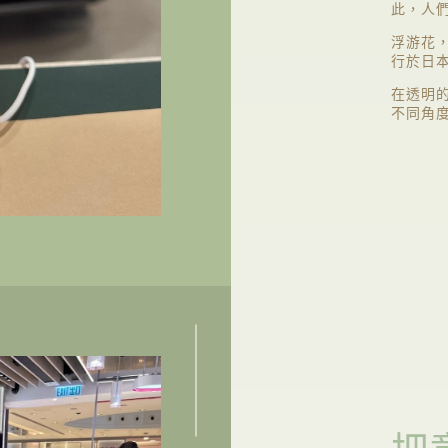
此，人
浮游花
行於日
在透明
不同角