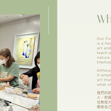
Wh
Our Fo
is a Ho
art and
teach e
nature 
themse
Althou
it emph
art th
what o
我們的創
人，對藝
坊教授
療癒自