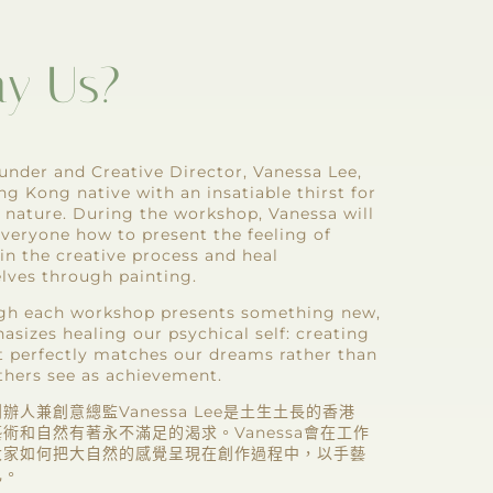
y Us?
under and Creative Director, Vanessa Lee,
ng Kong native with an insatiable thirst for
 nature. During the workshop, Vanessa will
veryone how to present the feeling of
in the creative process and heal
lves through painting.
gh each workshop presents something new,
asizes healing our psychical self: creating
at perfectly matches our dreams rather than
thers see as achievement.
辦人兼創意總監Vanessa Lee是土生土長的香港
術和自然有著永不滿足的渴求。Vanessa會在工作
大家如何把大自然的感覺呈現在創作過程中，以手藝
己。