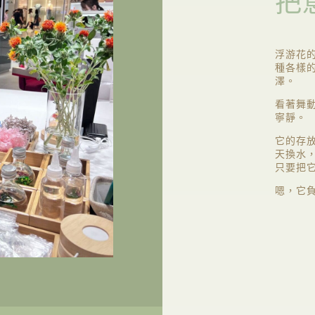
把
浮游花
種各樣
澤。
看著舞
寧靜。
它的存
天換水
只要把
嗯，它