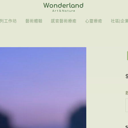
列工作坊
藝術體驗
感官藝術療癒
心靈療癒
社區|企
S