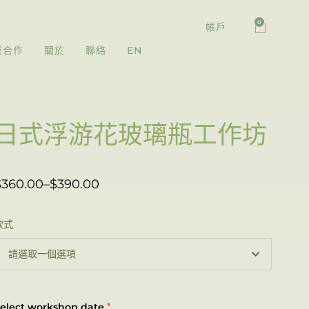
0
帳戶
業合作
關於
聯絡
EN
日式浮游花玻璃瓶工作坊
$
360.00
–
$
390.00
款式
elect workshop date
*