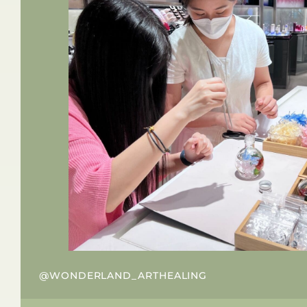
@WONDERLAND_ARTHEALING