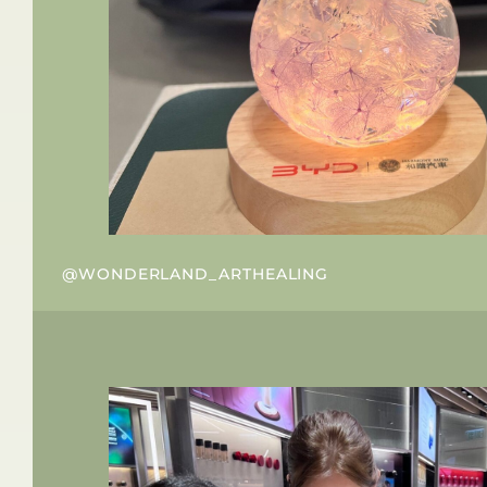
@WONDERLAND_ARTHEALING