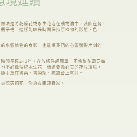
意境延續
的做法是將乾燥花或永生花泡在礦物油中，裝飾在各
的瓶子裡，這樣能較長時間保持原植物的形態、色
動的水靈植物的身影，也能讓我們的心靈獲得片刻的
放時間長達2~3年，存放條件超簡單，不像鮮花需要每
，也不必像傳統永生花一樣還要擔心它的存放環境，
它隨手放在書桌、置物架、梳妝台上就好。
負責貌美如花，你負責賺錢養家。