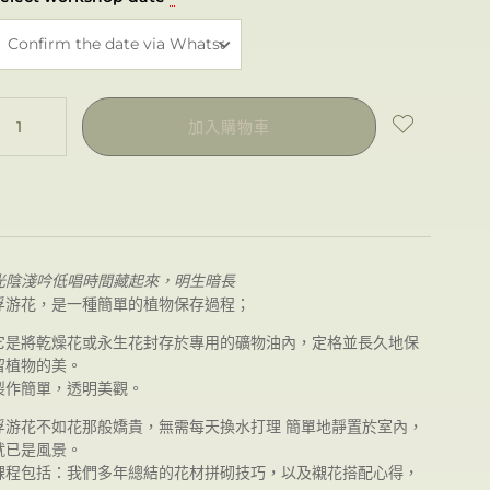
加入購物車
光陰淺吟低唱
時間藏起來，明生暗長
浮游花，是一種簡單的
植物保存
過程；
它是將乾燥花或永生花封存於專用的礦物油內，定格並長久地保
留植物的美。
製作簡單，透明美觀。
浮游花不如花那般嬌貴，無需每天換水打理 簡單地靜置於室內，
就已是風景。
課程包括：
我們多年總結的花材拼砌技巧，以及襯花搭配心得，