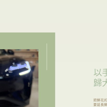
以
歸
把鮮花
要延長