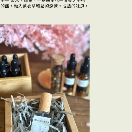
中— 泉水、綠葉、一點點蘭花—清爽之中帶
淡的酸，融入薰衣草和鬆的深邃。成熟的味道，