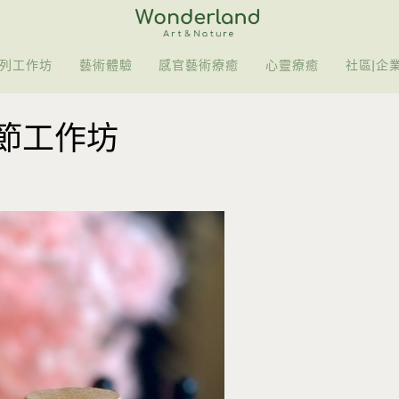
列工作坊
藝術體驗
感官藝術療癒
心靈療癒
社區|企
節工作坊