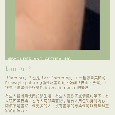
@WONDERLAND_ARTHEALING
Jam Art?
「
Jam art
」？也是「
Art-Jamming
」，一種源自美國的
Freestyle painting
隨性繪畫活動，強調「自由、放鬆」，
推崇「繪畫也是娛樂
Paintertainment
」的概念。
有些人習慣用快門記錄生活；有些人喜歡寄託情感於筆下；有
人玩即興音樂，也有人玩即興藝術；還有人用色彩折射內心，
即使不是畫家；但更多的人，
沒有畫家的專業但可以有超越畫
家的想像力。