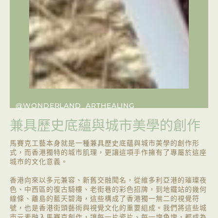
@WONDERLAND_ARTHEALING
兼具歷史底蘊與城市美學的創作
馬賽克工藝本身就是一種兼具歷史底蘊與城市美學的創作形
式，而香港獨特的城市肌理，更讓這項手作擁有了專屬於這座
城市的文化意義。
香港向來以多元兼容、新舊交融聞名，從維多利亞港的璀璨夜
色、中西區的復古騎樓、老街巷的彩色招牌，到地鐵站的幾何
線條、離島的藍天碧海，這些構成了香港獨一無二的視覺符
號，也是香港街頭藝術與視覺文化的重要組成。我們將這些城
市元素融入馬賽克創作，讓每一片瓷片、每一塊色塊，都成為