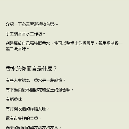
介紹一下心意聖誕禮物首選～
手工調香香水工作坊。
創造屬於自己獨特嘅香水，仲可以整埋比你嘅最愛，親手調制獨一
無二嘅香味。
香水於你而言是什麼？
有些人會認為，香水是一段記憶。
有下過雨後林間野花和泥土的混合味，
有稻香味，
有打開衣櫃的樟腦丸味，
還有市集裡的果香，
春天的甜甜的梨花桃花槐花香，