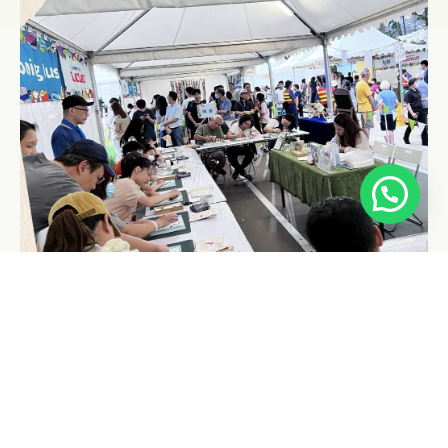
團體活動
𝘐𝘔𝘈𝘎𝘐𝘕𝘌𝘓𝘈𝘕𝘋天空草地
- 花草印染體驗