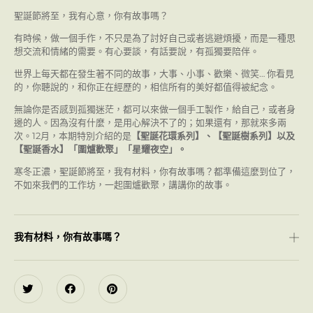
聖誕節將至，我有心意，你有故事嗎？
有時候，做一個手作，不只是為了討好自己或者逃避煩擾，而是一種思
想交流和情緒的需要。有心要談，有話要說，有孤獨要陪伴。
世界上每天都在發生著不同的故事，大事、小事、歡樂、微笑… 你看見
的，你聽說的，和你正在經歷的，相信所有的美好都值得被紀念。
無論你是否感到孤獨迷茫，都可以來做一個手工製作，給自己，或者身
邊的人。因為沒有什麼，是用心解決不了的；如果還有，那就來多兩
次。12月，本期特別介紹的是
【聖誕花環系列】、【聖誕樹系列】以及
【聖誕香水】「
圍爐歡聚
」「
星耀夜空
」。
寒冬正濃，聖誕節將至，我有材料，你有故事嗎？都準備這麼到位了，
不如來我們的工作坊，一起圍爐歡聚，講講你的故事。
我有材料，你有故事嗎？