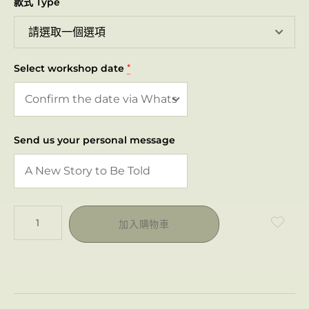
款式 Type
Select workshop date
*
Send us your personal message
加入購物車