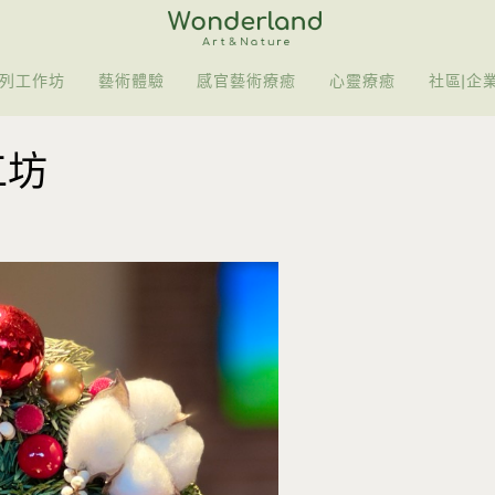
列工作坊
藝術體驗
感官藝術療癒
心靈療癒
社區|企
工坊