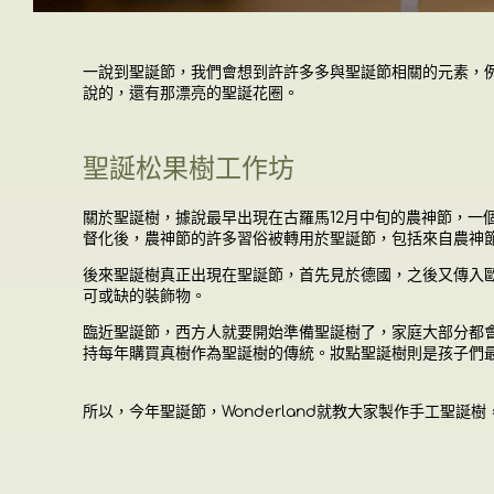
一說到聖誕節，我們會想到許許多多與聖誕節相關的元素，
說的，還有那漂亮的聖誕花圈。
聖誕松果樹工作坊
關於聖誕樹，
據說最早出現在古羅馬12月中旬的農神節，一
督化後，農神節的許多習俗被轉用於聖誕節，包括來自農神
後來聖誕樹真正出現在聖誕節，首先見於德國，之後又傳入
可或缺的裝飾物。
臨近聖誕節，西方人就要開始準備聖誕樹了
，
家庭大部分都
持每年購買真樹作為聖誕樹的傳統
。
妝點聖誕樹則是孩子們
所以，今年聖誕節，Wonderland
就教大家製作手工聖誕樹