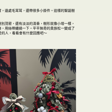
實，遠處毛茸茸，還帶很多小掛件。這樣的聖誕樹
特別茂密，還有淡淡的清香，樹形就像小塔一樣，
飾，用絲帶纏繞一下。平平無奇的貴族松一變成了
愛的人，看看會有什麼回應吧～