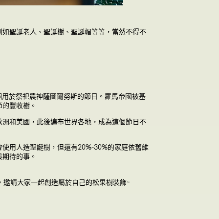
例如聖誕老人、聖誕樹、聖誕帽等等，當然不得不
個用於祭祀農神薩圖爾努斯的節日。羅馬帝國被基
節的豐收樹。
歐洲和美國，此後遍布世界各地，成為這個節日不
會使用人造聖誕樹
，
但還有20%-30%的家庭依舊維
最期待的事。
，邀請大家
一起創造屬於自己的松果樹裝飾~