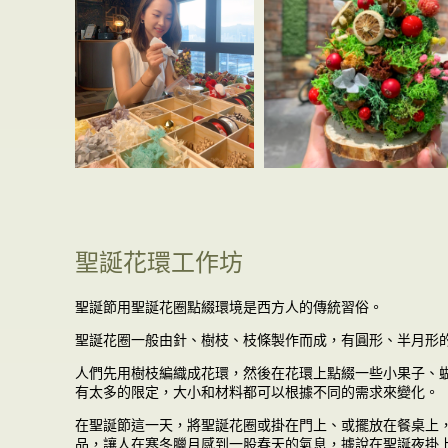
聖誕花環工作坊
聖誕節用聖誕花圈點綴環境是西方人的傳統習俗。
聖誕花圈一般由針、樹枝、枝條製作而成，有圓形、半月形
人們先用樹枝編織成花環，然後在花環上點綴一些小果子、
有太多的限定，大小和材料都可以根據不同的需求來變化。
在聖誕節這一天，將聖誕花圈或掛在門上、或擺放在餐桌上
品，讓人在寒冬臘月感到一股春天的氣息，據說在聖誕夜掛