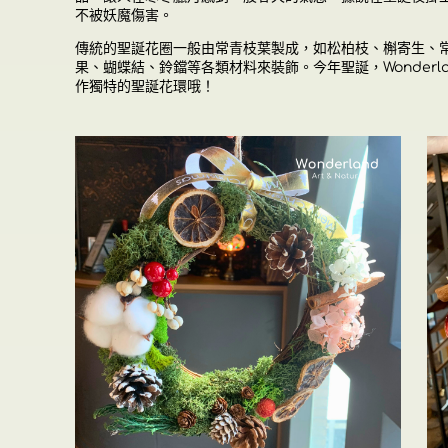
不被妖魔傷害。
傳統的聖誕花圈一般由常青枝葉製成，如松柏枝、槲寄生、
果、蝴蝶結、鈴鐺等各類材料來裝飾。
今年聖誕，Wonde
作獨特的聖誕花環哦！