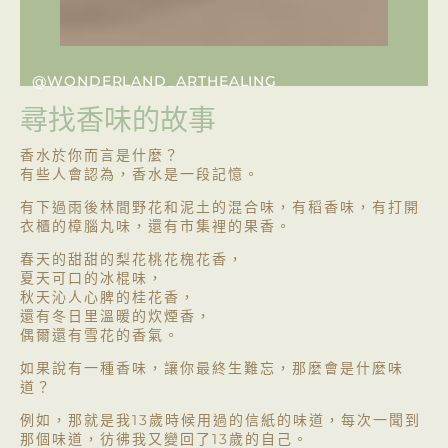
@WONDERLAND_ARTHEALING
尋找香味的故事
香水於你而言是什麼？
有些人會認為，香水是一段記憶。
有下過雨後林間野花和泥土的混合味，有稻香味，有打開
衣櫃的樟腦丸味，還有市集裡的果香。
春天的甜甜的梨花桃花槐花香，
夏天可口的冰棍味，
秋天沁人心脾的桂花香，
還有冬日里溫暖的炊煙香，
偶爾還有雪花的香氣。
如果說有一種香味，讓你最終生難忘，那麼會是什麼味
道？
例如，那就是我13歲時候用過的信紙的味道，每次一聞到
那個味道，彷彿我又變回了13歲的自己。