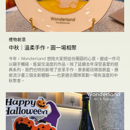
禮物創意
中秋｜溫柔手作，圓一場相聚
今年，Wonderland 想陪大家把這份團圓的心意，變成一件可
以親手觸碰、能留住溫度的作品。除了延續去年深受喜愛的經
典系列，我們也特別新增了皮革手作、景泰藍琺瑯首飾盒、療
癒流沙畫三個全新體驗——也更適合團隊策劃一場有溫度的中
秋聚會。