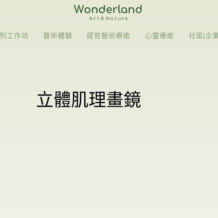
列工作坊
藝術體驗
感官藝術療癒
心靈療癒
社區|企
立體肌理畫鏡