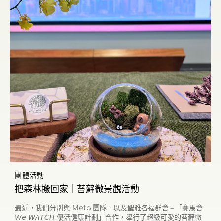
團體活動
把森林搬回家｜苔蘚微景觀活動
最近，我們分別與 Meta 團隊，以及聖雅各福群會 – 「賽馬會
𝘞𝘦 𝘞𝘈𝘛𝘊𝘏 優活健康計劃」合作，舉行了超級可愛的苔蘚微