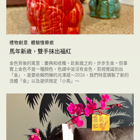
禮物創意
,
體驗慢療癒
馬年新歲，雙手抹出福紅
金色背後的寓意：慶典和收穫。赴新歲之約，步步生金。但事
實上金色不是一種顏色。色譜中並沒有金色，若視覺識別出
「金」，是要依賴閃爍的光澤感～2026，我們特意調製了新的
流體「金」以及提供限定「小馬」～